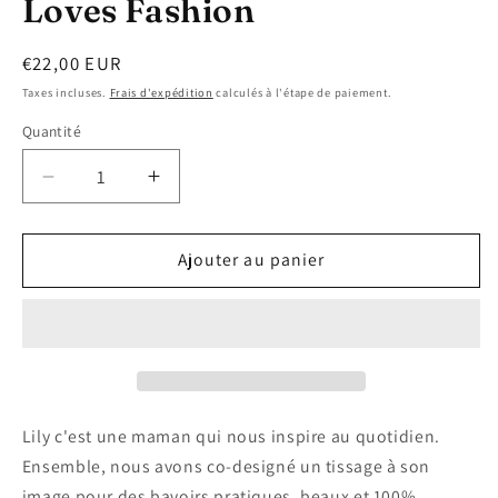
Loves Fashion
fenêtre
modale
Prix
€22,00 EUR
habituel
Taxes incluses.
Frais d'expédition
calculés à l'étape de paiement.
Quantité
Réduire
Augmenter
la
la
quantité
quantité
de
de
Ajouter au panier
Bavoir
Bavoir
Explorer
Explorer
by
by
Lily
Lily
Loves
Loves
Fashion
Fashion
Lily c'est une maman qui nous inspire au quotidien.
Ensemble, nous avons co-designé un tissage à son
image pour des bavoirs pratiques, beaux et 100%