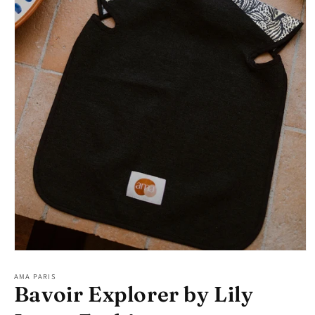
Ouvrir
le
média
AMA PARIS
1
Bavoir Explorer by Lily
dans
une