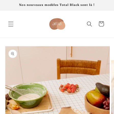
et
Nos nouveaux modèles Total Black sont là !
passer
au
contenu
Panier
Passer aux
informations
produits