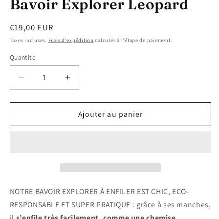
Bavoir Explorer Leopard
modale
Prix
€19,00 EUR
habituel
Taxes incluses.
Frais d'expédition
calculés à l'étape de paiement.
Quantité
Réduire
Augmenter
la
la
quantité
quantité
de
de
Ajouter au panier
Bavoir
Bavoir
Explorer
Explorer
Leopard
Leopard
NOTRE BAVOIR EXPLORER À ENFILER EST CHIC, ECO-
RESPONSABLE ET SUPER PRATIQUE : grâce à ses manches,
il
s’enfile très facilement, comme une
chemise.