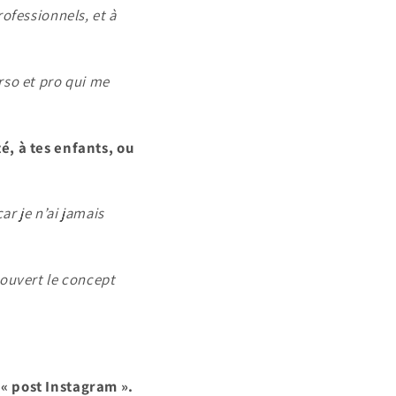
ofessionnels, et à
rso et pro qui me
é, à tes enfants, ou
r je n’ai jamais
couvert le concept
 « post Instagram ».