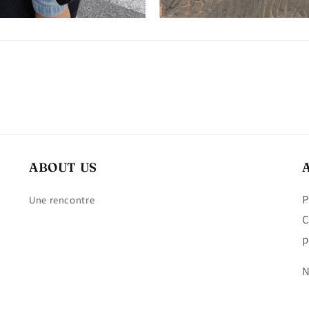
ABOUT US
P
Une rencontre
C
p
N